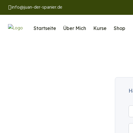
info@juan-der-spanier.de
Startseite
Über Mich
Kurse
Shop
H